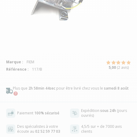
Marque :
FIEM
5,00
(2 avis)
Référence :
117/B
Plus que
2h 58min 44sec
pour être livré chez vous
le
samedi 8 août
Expédition
sous 24h
(jours
Paiement
100% sécurisé
ouvrés)
Des spécialistes à votre
4,5/5 sur + de 7000 avis
écoute au
02 52 59 77 03
clients