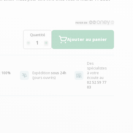
Quantité
Ajouter au panier
Des
spécialistes
t
100%
Expédition
sous 24h
à votre
(jours ouvrés)
écoute au
02 52 59 77
03