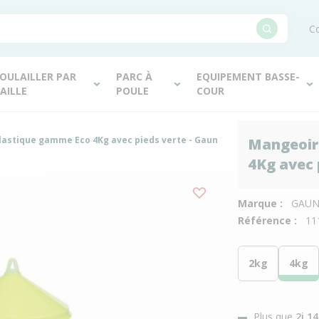
Co
OULAILLER PAR
PARC À
EQUIPEMENT BASSE-
AILLE
POULE
COUR
plastique gamme Eco 4Kg avec pieds verte - Gaun
Mangeoire
4Kg avec 
Marque :
GAU
Référence :
11
2kg
4kg
Plus que
2j 1