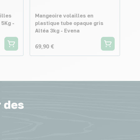
illes
Mangeoire volailles en
 5Kg -
plastique tube opaque gris
Altéa 3kg - Evena
69,90 €
r des