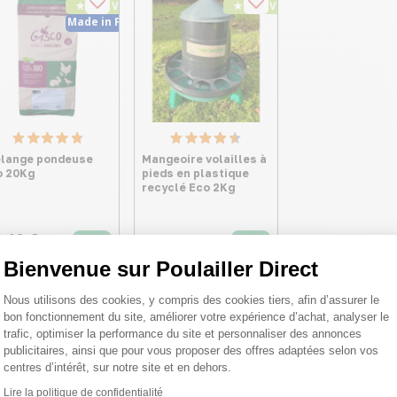
★ Top Vente
★ Top Vente
Made in France
lange pondeuse
Mangeoire volailles à
o 20Kg
pieds en plastique
recyclé Eco 2Kg
,10 €
8,70 €
16 €/kg
Bienvenue sur Poulailler Direct
Plateforme de Gestion du Consentemen
Nous utilisons des cookies, y compris des cookies tiers, afin d’assurer le
bon fonctionnement du site, améliorer votre expérience d’achat, analyser le
trafic, optimiser la performance du site et personnaliser des annonces
publicitaires, ainsi que pour vous proposer des offres adaptées selon vos
centres d’intérêt, sur notre site et en dehors.
Lire la politique de confidentialité
Axeptio consent