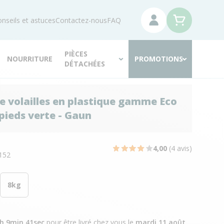
nseils et astuces
Contactez-nous
FAQ
PIÈCES
NOURRITURE
PROMOTIONS
DÉTACHÉES
 volailles en plastique gamme Eco
pieds verte - Gaun
N
4,00
(4 avis)
152
8kg
4h 9min 40sec
pour être livré chez vous
le
mardi 11 août