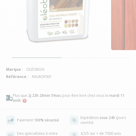
Marque :
OLÉOBOIS
Référence :
NVLROF001
Plus que
2j 23h 28min 58sec
pour être livré chez vous
le
mardi 11
août
Expédition
sous 24h
(jours
Paiement
100% sécurisé
ouvrés)
Des spécialistes à votre
4,5/5 sur + de 7000 avis