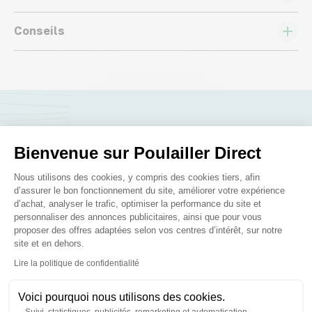
Conseils
Nous répondons à toutes vos
Bienvenue sur Poulailler Direct
questions ;)
Plateforme de Gestion du Consenteme
Nous utilisons des cookies, y compris des cookies tiers, afin
d’assurer le bon fonctionnement du site, améliorer votre expérience
Posez-nous vos questions
d’achat, analyser le trafic, optimiser la performance du site et
personnaliser des annonces publicitaires, ainsi que pour vous
proposer des offres adaptées selon vos centres d’intérêt, sur notre
site et en dehors.
Axeptio consent
Lire la politique de confidentialité
Ces produits peuvent vous
Voici pourquoi nous utilisons des cookies.