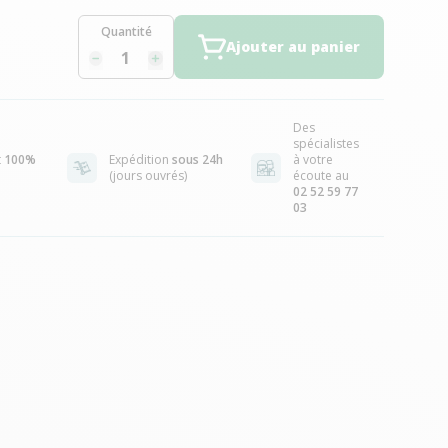
Quantité
Ajouter au panier
Des
spécialistes
t
100%
Expédition
sous 24h
à votre
(jours ouvrés)
écoute au
02 52 59 77
03