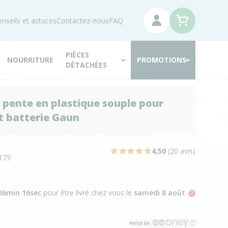
nseils et astuces
Contactez-nous
FAQ
PIÈCES
NOURRITURE
PROMOTIONS
DÉTACHÉES
 pente en plastique souple pour
t batterie Gaun
N
4,50
(20 avis)
175
36min 15sec
pour être livré chez vous
le
samedi 8 août