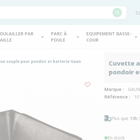
Co
OULAILLER PAR
PARC À
EQUIPEMENT BASSE-
AILLE
POULE
COUR
que souple pour pondoir et batterie Gaun
Cuvette a
pondoir e
Marque :
GAU
Référence :
10
Plus que
13h 
En stock