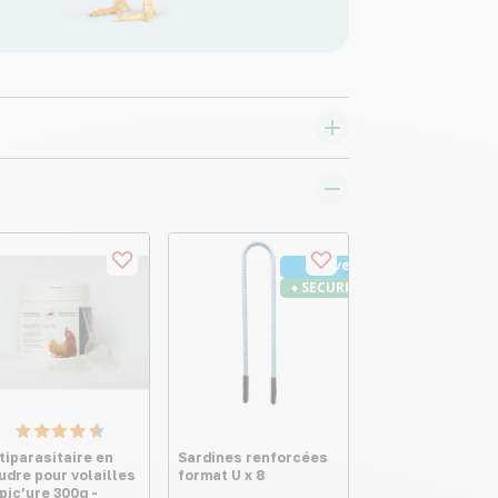
Nouveau
♦ SECURITE26
tiparasitaire en
Sardines renforcées
udre pour volailles
format U x 8
pic’ure 300g -