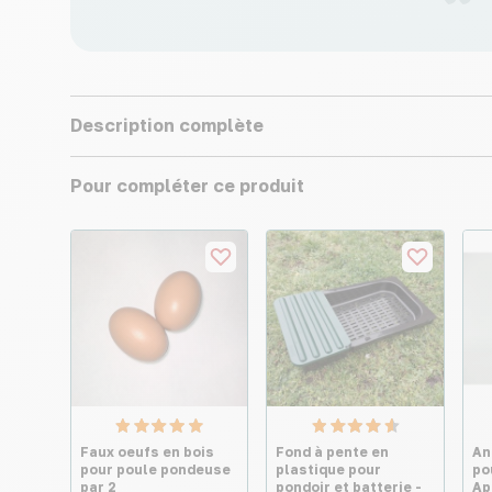
Description complète
Pour compléter ce produit
Faux oeufs en bois
Fond à pente en
An
pour poule pondeuse
plastique pour
po
par 2
pondoir et batterie -
Ap