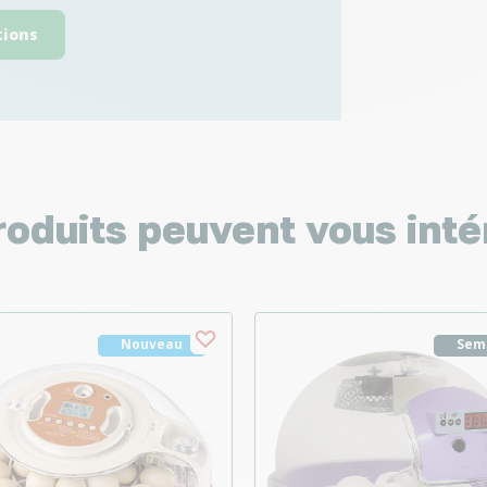
tions
roduits peuvent vous inté
Nouveau
Sem