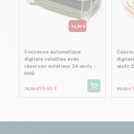
-14,90 €
Couveuse automatique
Couveu
digitale volailles avec
digital
réservoir extérieur 24 œufs -
œufs 2
HHD
59,60 €
7
74,50 €
89,00 €