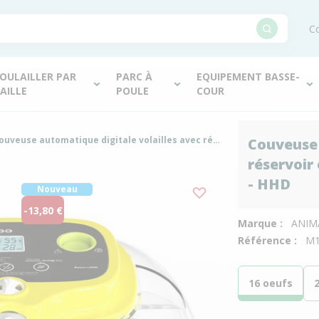
Co
OULAILLER PAR
PARC À
EQUIPEMENT BASSE-
AILLE
POULE
COUR
Couveuse automatique digitale volailles avec réservoir extérieur capacité 16 œufs M16 Pro - HHD
Couveuse 
réservoir
- HHD
Nouveau
-13,80 €
Marque :
ANIM
Référence :
M1
16 oeufs