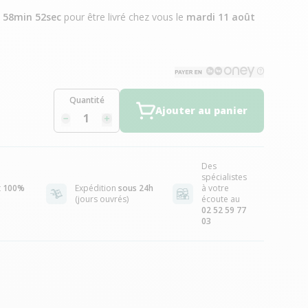
h 58min 51sec
pour être livré chez vous
le
mardi 11 août
Quantité
Ajouter au panier
Des
spécialistes
t
100%
Expédition
sous 24h
à votre
(jours ouvrés)
écoute au
02 52 59 77
03