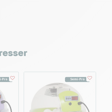
resser
i-Pro
Semi-Pro