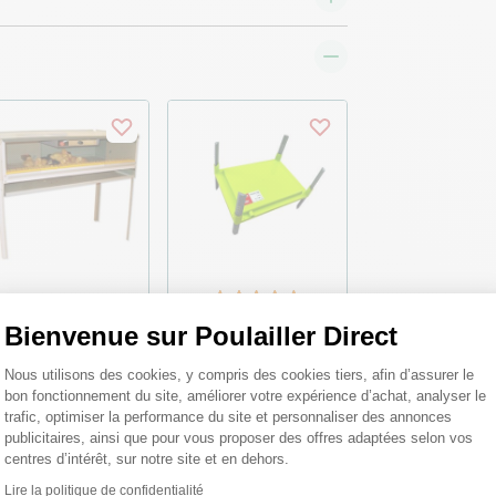
eveuse artificielle
Panneau chauffant 20
Bienvenue sur Poulailler Direct
lailles semi-
à 25 poussins Caleo
ofessionnelle tout
700 30x20cm 15W -
Plateforme de Gestion du Consentemen
Nous utilisons des cookies, y compris des cookies tiers, afin d’assurer le
uipée - FIEM
River Systems
bon fonctionnement du site, améliorer votre expérience d’achat, analyser le
trafic, optimiser la performance du site et personnaliser des annonces
publicitaires, ainsi que pour vous proposer des offres adaptées selon vos
9,90 €
39,90 €
centres d’intérêt, sur notre site et en dehors.
Lire la politique de confidentialité
Axeptio consent