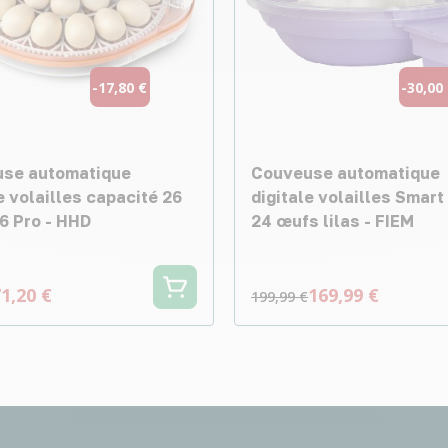
-17,80 €
-30,00
se automatique
Couveuse automatique
e volailles capacité 26
digitale volailles Smart 
6 Pro - HHD
24 œufs lilas - FIEM
1,20 €
169,99 €
199,99 €