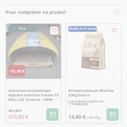
Pour compléter ce produit
Pro
Made in France
-93,48 €
Couveuse automatique
Aliment poussin Miettes
digitale volailles Cosmo 72
10kg Gasco
Mini LCD 72 œufs - FIEM
Livraison à partir du
10/08/2026
467,40 €
373,92 €
14,80 €
1,48 €/kg