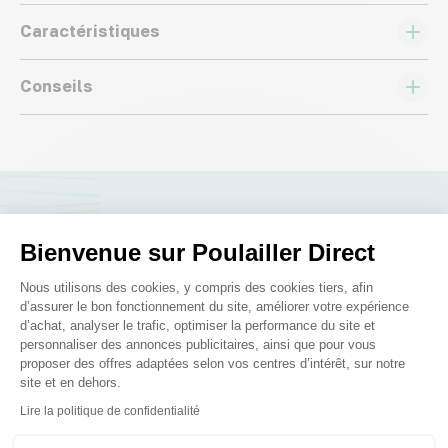
Caractéristiques
Conseils
Nous répondons à toutes vos
Bienvenue sur Poulailler Direct
questions ;)
Plateforme de Gestion du Consenteme
Nous utilisons des cookies, y compris des cookies tiers, afin
d’assurer le bon fonctionnement du site, améliorer votre expérience
d’achat, analyser le trafic, optimiser la performance du site et
Posez-nous vos questions
personnaliser des annonces publicitaires, ainsi que pour vous
proposer des offres adaptées selon vos centres d’intérêt, sur notre
site et en dehors.
Axeptio consent
Lire la politique de confidentialité