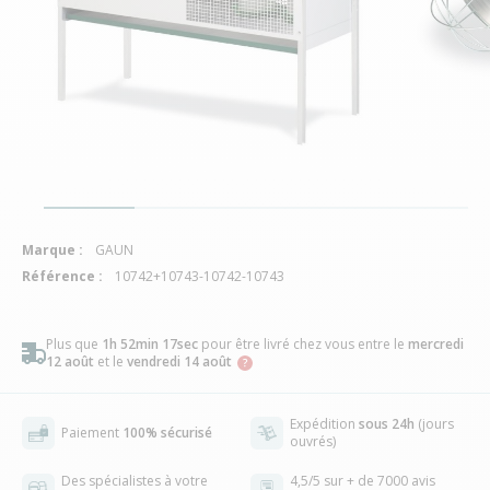
Marque :
GAUN
Référence :
10742+10743-10742-10743
Plus que
1h 52min 16sec
pour être livré chez vous
entre le
mercredi
12 août
et le
vendredi 14 août
Expédition
sous 24h
(jours
Paiement
100% sécurisé
ouvrés)
Des spécialistes à votre
4,5/5 sur + de 7000 avis