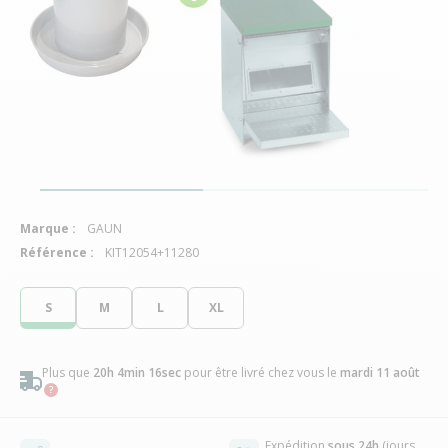
Marque :
GAUN
Référence :
KIT12054+11280
S
M
L
XL
Plus que
20h 4min 16sec
pour être livré chez vous
le
mardi 11 août
Expédition
sous 24h
(jours