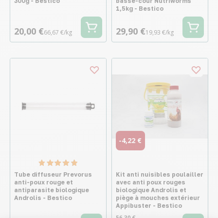
300g - Bestico
basse-cour Nutriworms
1,5kg - Bestico
20,00 €
29,90 €
66,67 €/kg
19,93 €/kg
-4,22 €
Tube diffuseur Prevorus
Kit anti nuisibles poulailler
anti-poux rouge et
avec anti poux rouges
antiparasite biologique
biologique Androlis et
Androlis - Bestico
piège à mouches extérieur
Appibuster - Bestico
56,30 €