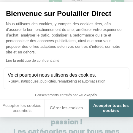
3,95 €
52,08 €
Bienvenue sur Poulailler Direct
Plateforme de Gestion du Consenteme
Nous utilisons des cookies, y compris des cookies tiers, afin
d’assurer le bon fonctionnement du site, améliorer votre expérience
d’achat, analyser le trafic, optimiser la performance du site et
Il est bien normal de se poser des
personnaliser des annonces publicitaires, ainsi que pour vous
proposer des offres adaptées selon vos centres d’intérêt, sur notre
questions :)
site et en dehors.
Axeptio consent
Lire la politique de confidentialité
Voir nos conseils et astuces
Voici pourquoi nous utilisons des cookies.
Suivi, statistiques, publicités, remarketing et automatisation
Consentements certifiés par
Accepter les cookies
Accepter tous les
Gérer les cookies
Elever des poules, c’est ma
essentiels
cookies
passion !
Les catégories pour tous mes