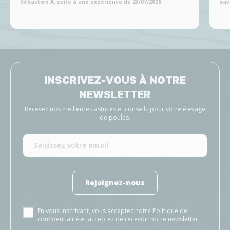
Sébastien A, suite à une expérience du 23/07/2026
xav
INSCRIVEZ-VOUS À NOTRE
NEWSLETTER
Recevez nos meilleures astuces et conseils pour votre élevage
de poules.
Rejoignez-nous
En vous inscrivant, vous acceptez notre
Politique de
confidentialité
et acceptez de recevoir notre newsletter.