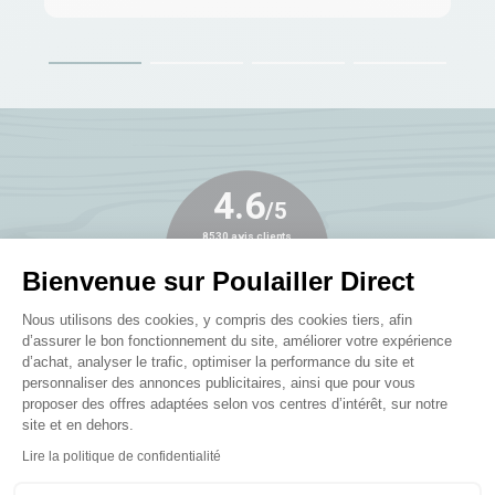
Bienvenue sur Poulailler Direct
Plateforme de Gestion du Consenteme
Nous utilisons des cookies, y compris des cookies tiers, afin
d’assurer le bon fonctionnement du site, améliorer votre expérience
d’achat, analyser le trafic, optimiser la performance du site et
personnaliser des annonces publicitaires, ainsi que pour vous
proposer des offres adaptées selon vos centres d’intérêt, sur notre
Publié le 05/08/2026
site et en dehors.
Axeptio consent
Tres facile d utilisation
Pro
Lire la politique de confidentialité
sav
NOELLA D, suite à une expérience du 21/07/2026