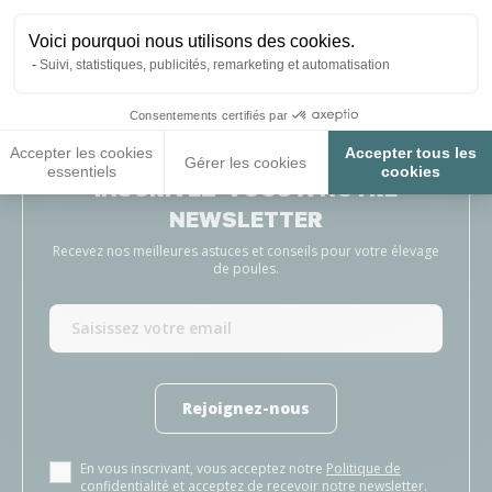
Tres facile d utilisation
Pro
sav
NOELLA D, suite à une expérience du 21/07/2026
Voici pourquoi nous utilisons des cookies.
Ale
Suivi, statistiques, publicités, remarketing et automatisation
Consentements certifiés par
Accepter les cookies
Accepter tous les
Gérer les cookies
essentiels
cookies
INSCRIVEZ-VOUS À NOTRE
NEWSLETTER
Recevez nos meilleures astuces et conseils pour votre élevage
de poules.
Rejoignez-nous
En vous inscrivant, vous acceptez notre
Politique de
confidentialité
et acceptez de recevoir notre newsletter.