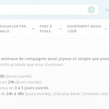
Co
OULAILLER PAR
PARC À
EQUIPEMENT BASSE-
AILLE
POULE
COUR
animaux de compagnie aussi joyeux et simple que poss
érents produits que vous choisissez :
48h
(jours ouvrés).
is en
24h
(jours ouvrés).
-vous en
3 à 5 jours ouvrés
.
i de
24h à 48h
(jours ouvrés), coût plus élevé. Contactez notre