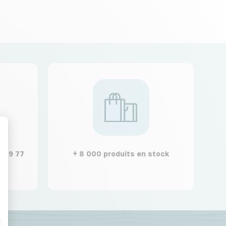
t : Personnalisez vos Options
2 59 77
+ 8 000 produits en stock