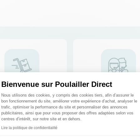
Bienvenue sur Poulailler Direct
Plateforme de Gestion du Consentemen
ation et expédition en 24h
Des spécialistes au 02 5
Nous utilisons des cookies, y compris des cookies tiers, afin d’assurer le
bon fonctionnement du site, améliorer votre expérience d’achat, analyser le
03
trafic, optimiser la performance du site et personnaliser des annonces
publicitaires, ainsi que pour vous proposer des offres adaptées selon vos
centres d’intérêt, sur notre site et en dehors.
Lire la politique de confidentialité
Axeptio consent