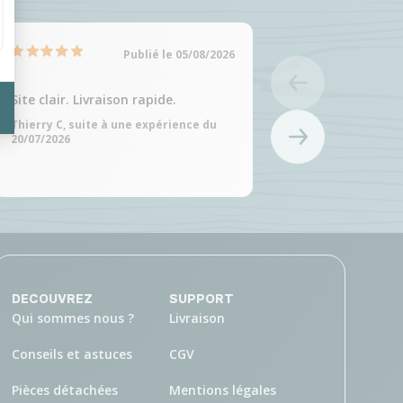
Publié le 05/08/2026
Site clair. Livraison rapide.
Site clair et choix
produits
Thierry C, suite à une expérience du
20/07/2026
Martine C, suite à 
20/07/2026
DECOUVREZ
SUPPORT
Qui sommes nous ?
Livraison
Conseils et astuces
CGV
Pièces détachées
Mentions légales