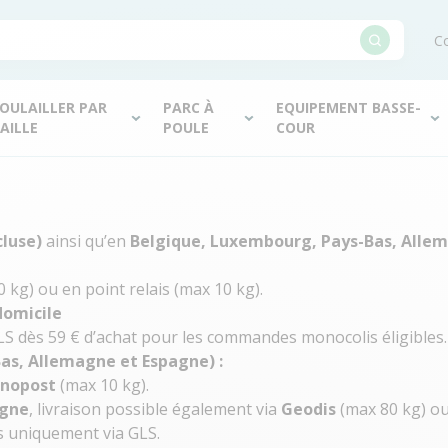
Co
OULAILLER PAR
PARC À
EQUIPEMENT BASSE-
AILLE
POULE
COUR
cluse)
ainsi qu’en
Belgique, Luxembourg, Pays-Bas, Alle
 kg) ou en point relais (max 10 kg).
domicile
GLS dès 59 € d’achat pour les commandes monocolis éligibles.
Bas, Allemagne et Espagne) :
nopost
(max 10 kg).
agne
, livraison possible également via
Geodis
(max 80 kg) o
rés uniquement via GLS.