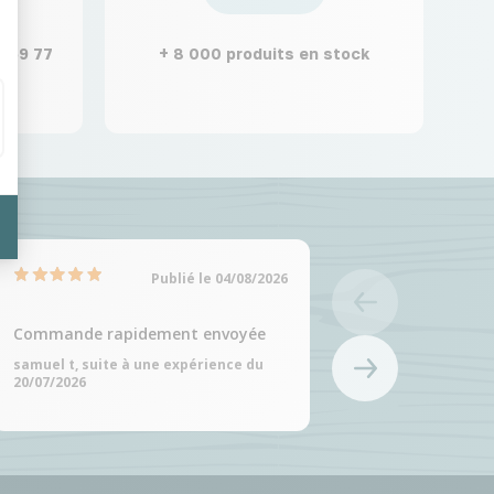
2 59 77
+ 8 000 produits en stock
Publié le 04/08/2026
Commande rapidement envoyée
très bien
samuel t, suite à une expérience du
Jean Paul L, suite à
20/07/2026
16/07/2026