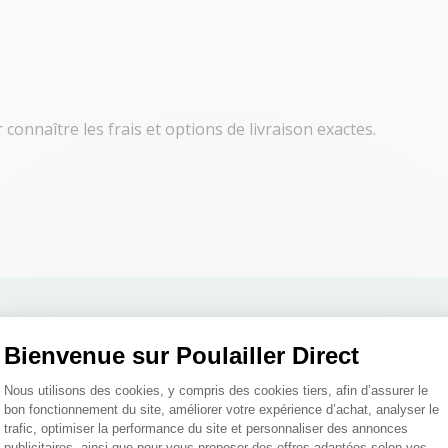
connaître les frais et options de livraison exactes.
Bienvenue sur Poulailler Direct
Plateforme de Gestion du Consentemen
Nous utilisons des cookies, y compris des cookies tiers, afin d’assurer le
bon fonctionnement du site, améliorer votre expérience d’achat, analyser le
trafic, optimiser la performance du site et personnaliser des annonces
publicitaires, ainsi que pour vous proposer des offres adaptées selon vos