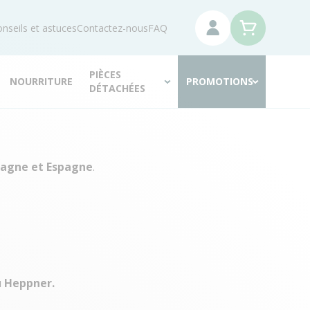
nseils et astuces
Contactez-nous
FAQ
PIÈCES
NOURRITURE
PROMOTIONS
DÉTACHÉES
magne et Espagne
.
u
Heppner.