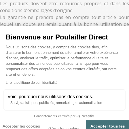
Les produits doivent être retournés propres et dans les
conditions d'emballages d'origine.
La garantie ne prendra pas en compte tout article pour
lequel un doute est émis quant à la bonne utilisation de
celui-ci.
Bienvenue sur Poulailler Direct
se réserve le droit de remplacer les pièces
Poulailler-Direct.fr
Plateforme de Gestion du Consenteme
ou produits défectueux par des pièces ou produits neufs
Nous utilisons des cookies, y compris des cookies tiers, afin
ou révisés.
d’assurer le bon fonctionnement du site, améliorer votre expérience
Poulailler-direct.fr s’engage à vous informer par courrier de
d’achat, analyser le trafic, optimiser la performance du site et
personnaliser des annonces publicitaires, ainsi que pour vous
:
proposer des offres adaptées selon vos centres d’intérêt, sur notre
- La non-application de la garantie du produit.
site et en dehors.
- La demande d’instruction concernant le devenir du produit
Axeptio consent
Lire la politique de confidentialité
Sans réponse de votre part dans un délai de un mois, le
produit sera détruit selon la réglementation en vigueur.
Voici pourquoi nous utilisons des cookies.
Suivi, statistiques, publicités, remarketing et automatisation
Consentements certifiés par
Accepter les cookies
Accepter tous les
Gérer les cookies